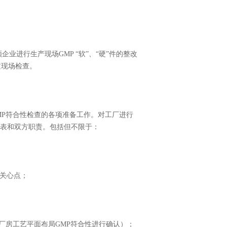
进行生产现场GMP “软”、“硬”件的整改
过现场检查。
MP符合性检查的各项准备工作。对工厂进行
列表和双方职责。包括但不限于：
查关心点；
厂房工艺平面布局GMP符合性进行确认）；