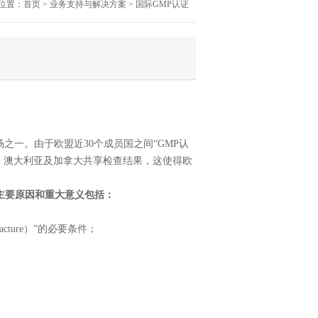
位置：首页 > 业务支持与解决方案 > 国际GMP认证
市场之一。由于欧盟近30个成员国之间“GMP认
、日本、澳大利亚及加拿大共享检查结果，这使得欧
主要原因和重大意义包括：
acture）”的必要条件；