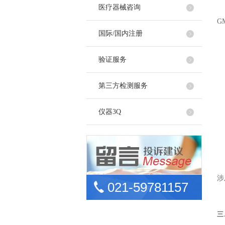
医疗器械咨询
原
G
国际/国内注册
（
1
验证服务
2
3
第三方检测服务
4
仪器3Q
（
2
也
我
涉
021-59781157
那
三